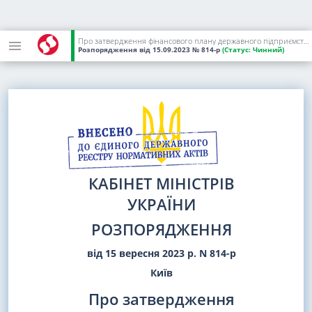
Про затвердження фінансового плану державного підприємства "Національна атомна енергогенеруюча компанія "Енергоатом" на 2023 рік
Розпорядження
від 15.09.2023
№ 814-р
(Статус:
Чинний)
КАБІНЕТ МІНІСТРІВ
УКРАЇНИ
РОЗПОРЯДЖЕННЯ
від 15 вересня 2023 р. N 814-р
Київ
Про затвердження