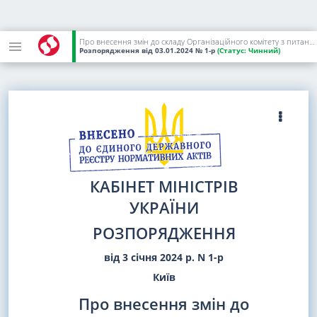
Про внесення змін до складу Організаційного комітету з питань підготовки і участі українських експозицій у міжнародних виставках озброєння, військової техніки, технологій та товарів подвійного використання
Розпорядження
від 03.01.2024
№ 1-р
(Статус:
Чинний)
КАБІНЕТ МІНІСТРІВ
УКРАЇНИ
РОЗПОРЯДЖЕННЯ
від 3 січня 2024 р. N 1-р
Київ
Про внесення змін до