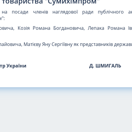
товариства "Сумихімпром"
 на посади членів наглядової ради публічного ак
":
овича, Козія Романа Богдановича, Лепака Романа І
айовича, Матієву Яну Сергіївну як представників держав
стр України
Д. ШМИГАЛЬ