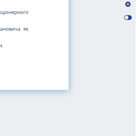
ціонерного
вановича як
и.