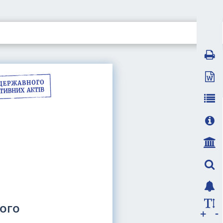
ого
-
+