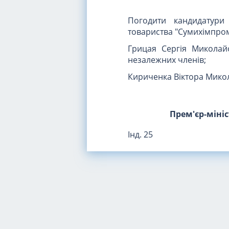
Погодити кандидатури
товариства "Сумихімпром
Грицая Сергія Миколай
незалежних членів;
Кириченка Віктора Микол
Прем'єр-міні
Інд. 25