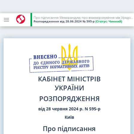
Про підписання Меморандуму про взаєморозуміння між Урядом України та Урядом Республіки Словенія про співробітництво у сфері всебічної підтримки громадян України, тимчасово переміщених до Республіки Словенія
Розпорядження
від 28.06.2024
№ 595-р
(Статус:
Чинний)
КАБІНЕТ МІНІСТРІВ
УКРАЇНИ
РОЗПОРЯДЖЕННЯ
від 28 червня 2024 р. N 595-р
Київ
Про підписання