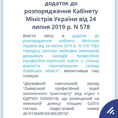
додаток до
розпорядження Кабінету
Міністрів України від 24
липня 2019 р. N 578
Внести зміну в
додаток до
розпорядження Кабінету Міністрів
України від 24 липня 2019 р. N 578 "Про
передачу цілісних майнових комплексів
державних закладів професійної
(професійно-технічної) освіти у спільну
власність територіальних громад
Львівської області"
, виключивши таку
позицію:
"Державний навчальний заклад
"Львівський професійний ліцей
залізничного транспорту" (код згідно з
ЄДРПОУ 02545519), що розміщений на
земельній ділянці площею 0,4316
гектара (кадастровий номер
4610136600:04:004:0015)".