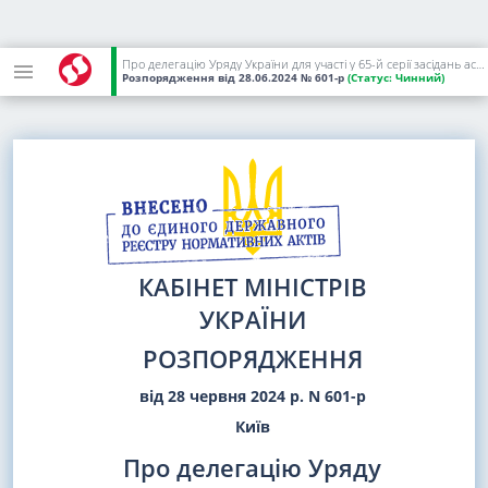
Про делегацію Уряду України для участі у 65-й серії засідань асамблей держав - членів Всесвітньої організації інтелектуальної власності
Розпорядження
від 28.06.2024
№ 601-р
(Статус:
Чинний)
КАБІНЕТ МІНІСТРІВ
УКРАЇНИ
РОЗПОРЯДЖЕННЯ
від 28 червня 2024 р. N 601-р
Київ
Про делегацію Уряду