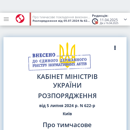
Редакція:
Про тимчасове покладення виконання обов'язків Голови Державного агентства України з питань кіно на Шевчук Ю. І.
11.04.2025
Розпорядження
від 05.07.2024
№ 622-р
(Статус:
Втратив чинніс
Діє з 16.04.2025
КАБІНЕТ МІНІСТРІВ
УКРАЇНИ
РОЗПОРЯДЖЕННЯ
від 5 липня 2024 р. N 622-р
Київ
Про тимчасове