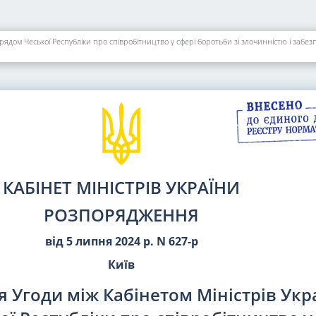
Урядом Чеської Республіки про співробітництво у сфері боротьби зі злочинністю і забе
КАБІНЕТ МІНІСТРІВ УКРАЇНИ
РОЗПОРЯДЖЕННЯ
від 5 липня 2024 р. N 627-р
Київ
 Угоди між Кабінетом Міністрів Укр