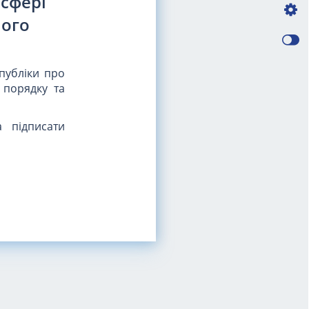
 сфері
ного
публіки про
 порядку та
 підписати