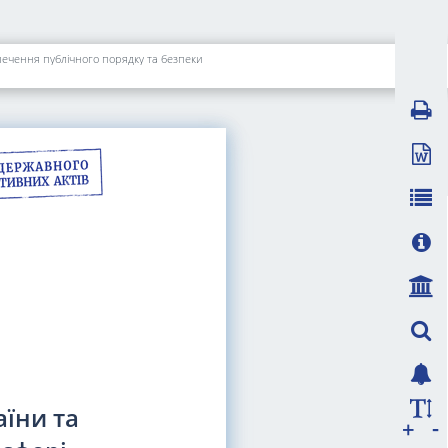
зпечення публічного порядку та безпеки
аїни та
-
+