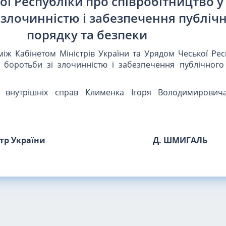
ї Республіки про співробітництво у
 злочинністю і забезпечення публіч
порядку та безпеки
іж Кабінетом Міністрів України та Урядом Чеської Рес
і боротьби зі злочинністю і забезпечення публічного
а внутрішніх справ Клименка Ігоря Володимировича
стр України
Д. ШМИГАЛЬ