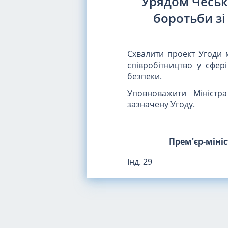
Урядом Чесько
боротьби зі
Схвалити проект Угоди м
співробітництво у сфер
безпеки.
Уповноважити Міністр
зазначену Угоду.
Прем'єр-міні
Інд. 29