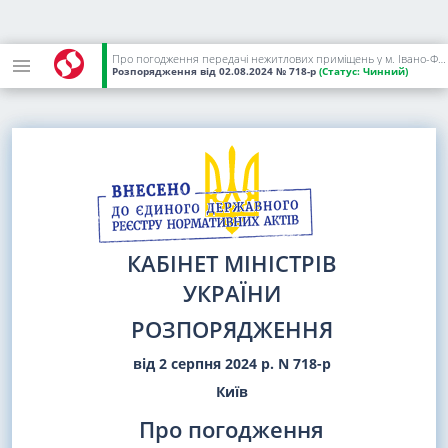
Про погодження передачі нежитлових приміщень у м. Івано-Франківську в державну власність
Розпорядження
від 02.08.2024
№ 718-р
(Статус:
Чинний)
КАБІНЕТ МІНІСТРІВ
УКРАЇНИ
РОЗПОРЯДЖЕННЯ
від 2 серпня 2024 р. N 718-р
Київ
Про погодження