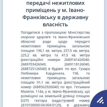
передачі нежитлових
приміщень у м. Івано-
Франківську в державну
власність
Погодитися з пропозицією Міністерства
охорони здоров'я та Івано-Франківської
обласної ради щодо передачі
нежитлових приміщень загальною
площею 196,1 кв. метра, 237,5 кв. метра,
225,2 кв. метра та 41,5 кв. метра
(реєстраційні номери 2689141426040,
2689703426040, 2689118126040,
2688725126040) в будівлі по вул. Гузара
Любомира Кардинала, 15б, та
нежитлових приміщень загальною
площею 91,1 кв. метра (реєстраційний
номер 2688562926040) по вул. Гетьмана
Мазепи, 114а, у м. Івано-Франківську, що
розміщені на земельній ділянці площею
0,075 гектара (кадастровий номер
2610100000:04:004:0129), в державну