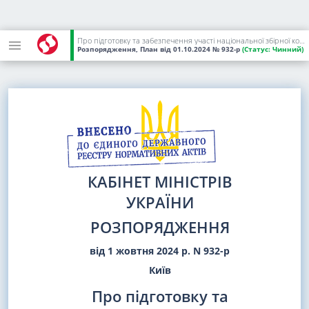
Про підготовку та забезпечення участі національної збірної команди України у 2024 році в міжнародних спортивних змаганнях "Arnold Classic Europe"
Розпорядження, План
від 01.10.2024
№ 932-р
(Статус:
Чинний)
КАБІНЕТ МІНІСТРІВ
УКРАЇНИ
РОЗПОРЯДЖЕННЯ
від 1 жовтня 2024 р. N 932-р
Київ
Про підготовку та