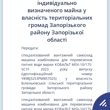
індивідуально
визначеного майна у
власність територіальних
громад Запорізького
району Запорізької
області
Передати:
спеціалізований вантажний самоскид
машина комбінована для перевезення
питної води марки КОБАЛЬТ MSV-10/17S-
5C1F 2023 року випуску
(ідентифікаційний номер
Y89BJ3253PMB57025) у власність
Біленьківської сільської територіальної
громади Запорізького району
Запорізької області;
спеціалізований вантажний самоскид
машина комбінована для перевезення
питної води марки КОБАЛЬТ MSV-10/17S-