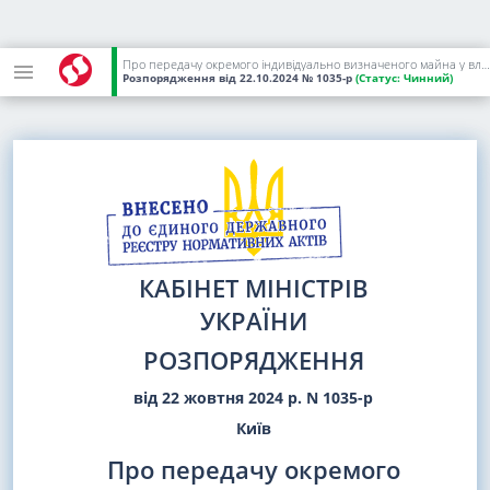
Про передачу окремого індивідуально визначеного майна у власність територіальних громад Запорізького району Запорізької області
Розпорядження
від 22.10.2024
№ 1035-р
(Статус:
Чинний)
КАБІНЕТ МІНІСТРІВ
УКРАЇНИ
РОЗПОРЯДЖЕННЯ
від 22 жовтня 2024 р. N 1035-р
Київ
Про передачу окремого