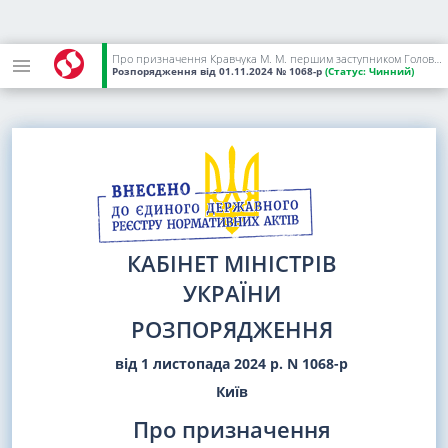
Про призначення Кравчука М. М. першим заступником Голови Державної служби морського і внутрішнього водного транспорту та судноплавства України
Розпорядження
від 01.11.2024
№ 1068-р
(Статус:
Чинний)
КАБІНЕТ МІНІСТРІВ
УКРАЇНИ
РОЗПОРЯДЖЕННЯ
від 1 листопада 2024 р. N 1068-р
Київ
Про призначення