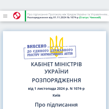
Про підписання Протоколу між Урядом України та Управлінням Верховного комісара ООН з прав людини про внесення змін до Угоди між Урядом України та Управлінням Верховного комісара ООН з прав людини про розміщення короткотермінової моніторингової місії ООН з прав людини в Україні
Розпорядження
від 01.11.2024
№ 1074-р
(Статус:
Чинний)
КАБІНЕТ МІНІСТРІВ
УКРАЇНИ
РОЗПОРЯДЖЕННЯ
від 1 листопада 2024 р. N 1074-р
Київ
Про підписання