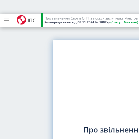
Про звільнення Сергія О. П. з посади заступника Міністра
ІПС
Розпорядження
від 08.11.2024
№ 1092-р
(Статус:
Чинний)
Про звільнення