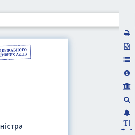
іністра
-
+