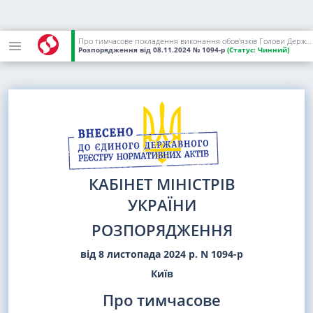
Про тимчасове покладення виконання обов'язків Голови Державної служби геології та надр України на Дехтяренка С. С.
Розпорядження
від 08.11.2024
№ 1094-р
(Статус:
Чинний)
КАБІНЕТ МІНІСТРІВ
УКРАЇНИ
РОЗПОРЯДЖЕННЯ
від 8 листопада 2024 р. N 1094-р
Київ
Про тимчасове