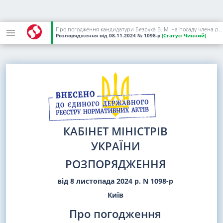
Про погодження кандидатури Безрука В. М. на посаду члена ради директорів приватного акціонерного товариства "Київ-Дніпровське міжгалузеве підприємство промислового залізничного транспорту"
Розпорядження
від 08.11.2024
№ 1098-р
(Статус:
Чинний)
КАБІНЕТ МІНІСТРІВ
УКРАЇНИ
РОЗПОРЯДЖЕННЯ
від 8 листопада 2024 р. N 1098-р
Київ
Про погодження