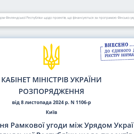
дом Фінляндської Республіки щодо проектів, що фінансуються за програмою Фінсько-ук
КАБІНЕТ МІНІСТРІВ УКРАЇНИ
РОЗПОРЯДЖЕННЯ
від 8 листопада 2024 р. N 1106-р
Київ
ня Рамкової угоди між Урядом Украї