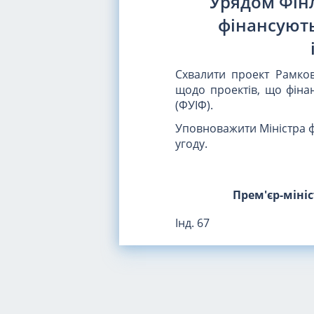
Урядом Фінл
фінансують
Схвалити проект Рамков
щодо проектів, що фіна
(ФУІФ).
Уповноважити Міністра ф
угоду.
Прем'єр-міні
Інд. 67