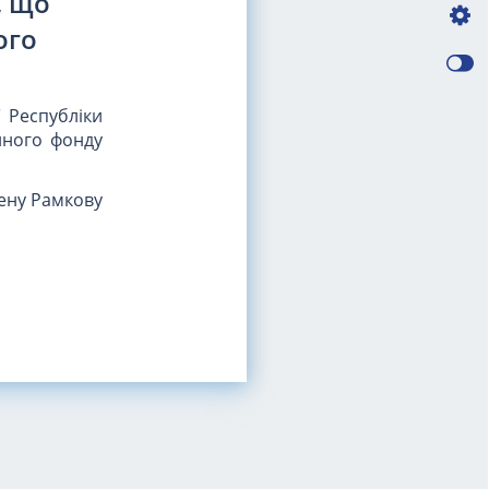
, що
ого
 Республіки
йного фонду
ену Рамкову