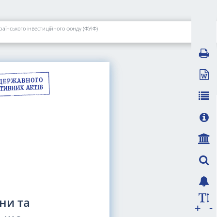
раїнського інвестиційного фонду (ФУІФ)
ни та
-
+