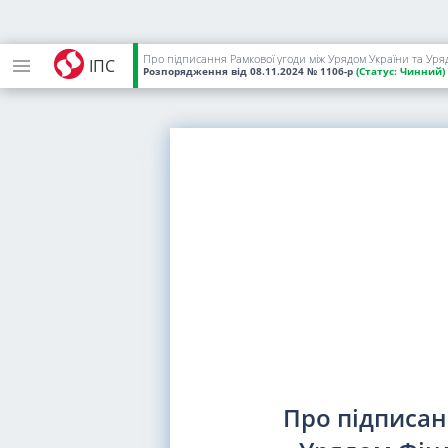
Про підписання Рамкової угоди між Урядом України та Уря
ІПС
Розпорядження
від 08.11.2024
№ 1106-р
(Статус:
Чинний)
Про підписан