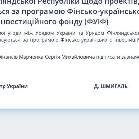
яндської Республіки щодо проектів
ся за програмою Фінсько-українськ
інвестиційного фонду (ФУІФ)
ої угоди між Урядом України та Урядом Фінляндської
нсуються за програмою Фінсько-українського інвестиці
інансів Марченка Сергія Михайловича підписати зазнач
стр України
Д. ШМИГАЛЬ