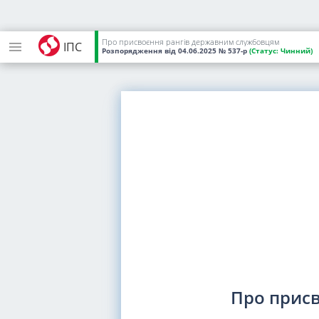
Про присвоєння рангів державним службовцям
ІПС
Розпорядження
від 04.06.2025
№ 537-р
(Статус:
Чинний)
Про прис