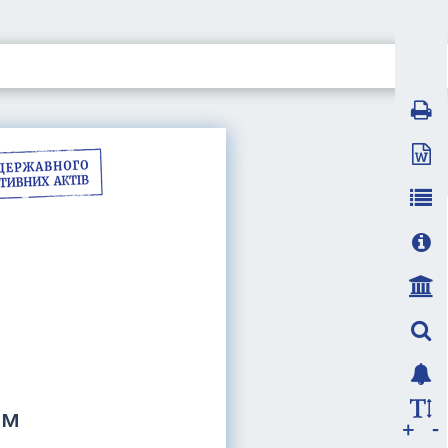
ям
-
+