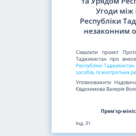
та Урядом Рес
Угоди між 
Республіки Тад
незаконним о
Схвалити проект Прот
Таджикистан про внес
Республіки Таджикистан
засобів, психотропних р
Уповноважити Надзвича
Євдокимова Валерія Вол
Прем'єр-міні
Інд. 31