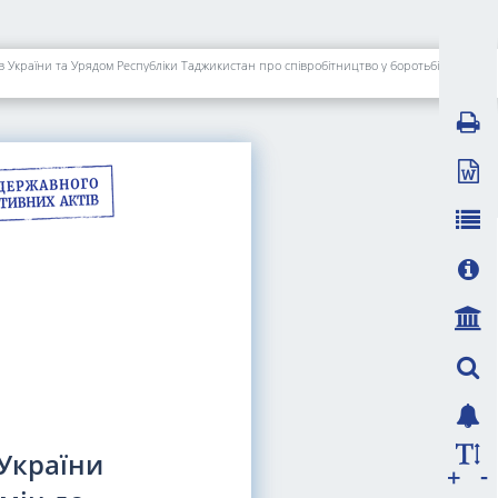
Про підписання Протоколу між Кабінетом Міністрів України та Урядом Республіки Таджикистан про внесення змін до Угоди між Кабінетом Міністрів України та Урядом Республіки Таджикистан про співробітництво у боротьбі з незаконним обігом наркотичних засобів, психотропних речовин та прекурсорів
 України
-
+