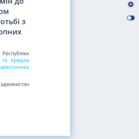
мін до
дом
отьбі з
ропних
Республіки
и та Урядом
наркотичних
Таджикистан