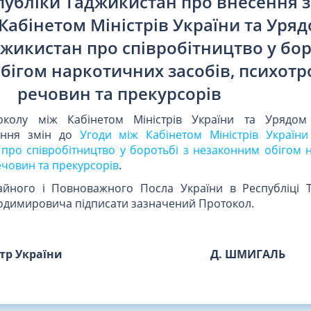
публіки Таджикистан про внесення з
Кабінетом Міністрів України та Уря
жикистан про співробітництво у бор
бігом наркотичних засобів, психот
речовин та прекурсорів
околу між Кабінетом Міністрів України та Урядом 
ення змін до
Угоди між Кабінетом Міністрів Україн
 про співробітництво у боротьбі з незаконним обігом 
ечовин та прекурсорів
.
йного і Повноважного Посла України в Республіці 
одимировича підписати зазначений Протокол.
стр України
Д. ШМИГАЛЬ