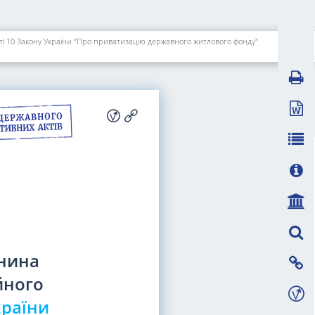
і 10 Закону України "Про приватизацію державного житлового фонду"
янина
йного
країни