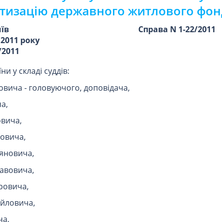
тизацію державного житлового фон
иїв
Справа N 1-22/2011
 2011 року
/2011
и у складі суддів:
овича - головуючого, доповідача,
а,
вича,
довича,
іяновича,
авовича,
ровича,
йловича,
ча,