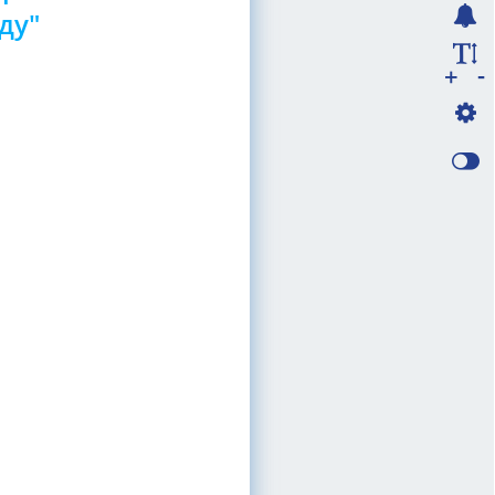
ду"
-
+