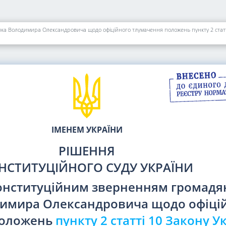
яка Володимира Олександровича щодо офіційного тлумачення положень пункту 2 статт
ІМЕНЕМ УКРАЇНИ
РІШЕННЯ
НСТИТУЦІЙНОГО СУДУ УКРАЇНИ
 конституційним зверненням громад
димира Олександровича щодо офіці
положень
пункту 2 статті 10 Закону У