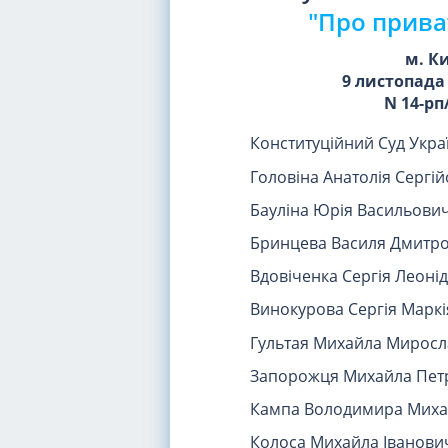
"Про прива
м. К
9 листопада
N 14-рп
Конституційний Суд Україн
Головіна Анатолія Сергій
Бауліна Юрія Васильович
Бринцева Василя Дмитро
Вдовіченка Сергія Леоні
Винокурова Сергія Марк
Гультая Михайла Миросл
Запорожця Михайла Пет
Кампа Володимира Миха
Колоса Михайла Іванови