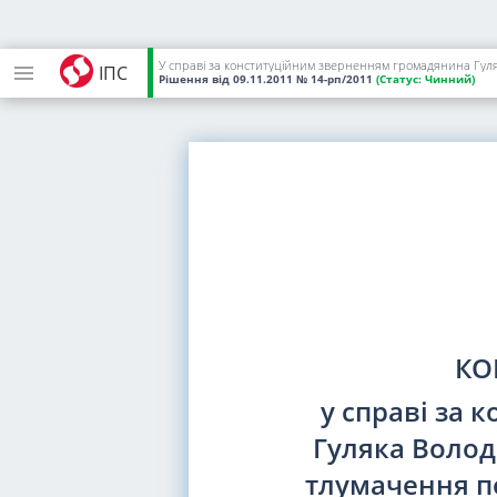
У справі за конституційним зверненням громадянина Гул
ІПС
Рішення
від 09.11.2011
№ 14-рп/2011
(Статус:
Чинний)
КО
у справі за
Гуляка Воло
тлумачення 