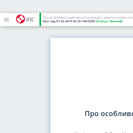
Про особливості здійснення операцій з електронними гр
ІПС
Лист
від 07.02.2014
№ 25-109/5294
(Статус:
Чинний)
Про особливо