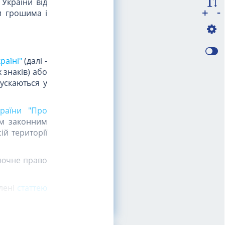
 України від
-
+
и грошима і
раїні"
(далі -
 знаків) або
пускаються у
раїни "Про
м законним
й території
лючне право
лені
статтею