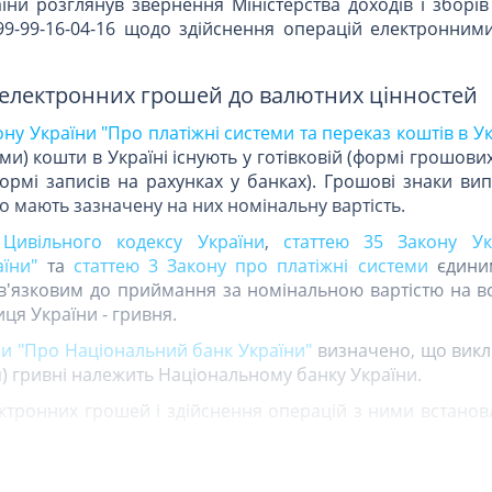
ни розглянув звернення Міністерства доходів і зборів
/99-99-16-04-16 щодо здійснення операцій електронним
 електронних грошей до валютних цінностей
кону України "Про платіжні системи та переказ коштів в Ук
ми) кошти в Україні існують у готівковій (формі грошових
формі записів на рахунках у банках). Грошові знаки ви
о мають зазначену на них номінальну вартість.
 Цивільного кодексу України
,
статтею 35 Закону Ук
їни"
та
статтею 3 Закону про платіжні системи
єдини
'язковим до приймання за номінальною вартістю на всі
ця України - гривня.
ни "Про Національний банк України"
визначено, що вик
ія) гривні належить Національному банку України.
ктронних грошей і здійснення операцій з ними встанов