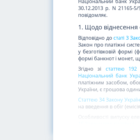
Національний банк Украї
30.12.2013 р. N 21165-5
повідомляє.
1. Щодо віднесення
Відповідно до
статі 3 За
Закон про платіжні систе
у безготівковій формі (
формі банкнот і монет, щ
Згідно зі
статтею 192
Національний банк Укра
платіжним засобом, обов
України, є грошова одини
Статтею 34 Закону Украї
на введення в обіг (еміс
Особливості випуску еле
15 Закону про платіжні