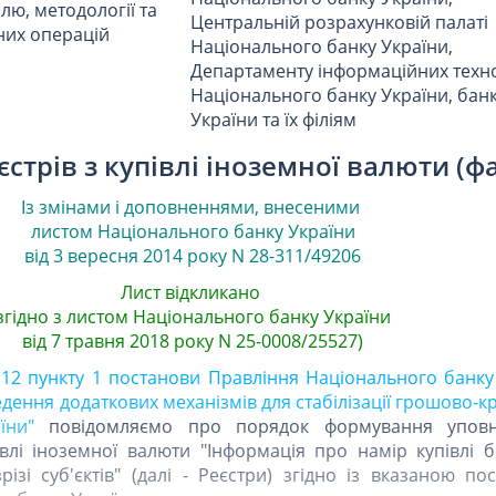
ю, методології та
Центральній розрахунковій палаті
них операцій
Національного банку України,
Департаменту інформаційних техн
Національного банку України, бан
України та їх філіям
стрів з купівлі іноземної валюти (ф
Із змінами і доповненнями, внесеними
листом Національного банку України
від 3 вересня 2014 року N 28-311/49206
Лист відкликано
згідно з листом Національного банку України
від 7 травня 2018 року N 25-0008/25527)
 12 пункту 1 постанови Правління Національного банку
едення додаткових механізмів для стабілізації грошово-к
їни"
повідомляємо про порядок формування упов
влі іноземної валюти "Інформація про намір купівлі б
ізі суб'єктів" (далі - Реєстри) згідно із вказаною п