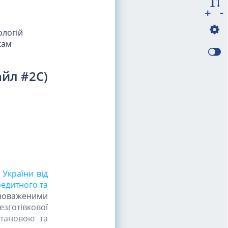
-
+
ологій
кам
айл #2C)
 України від
редитного та
новаженими
езготівкової
остановою та