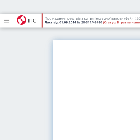
Про надання реєстрів з купівлі іноземної валюти (файл #2C
ІПС
Лист
від 01.09.2014
№ 28-311/48480
(Статус:
Втратив чинн