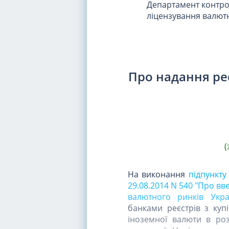
Департамент контрол
ліцензування валют
Про надання реє
(
На виконання
підпункту
29.08.2014 N 540 "Про вв
валютного ринків Укра
банками реєстрів з купі
іноземної валюти в розр