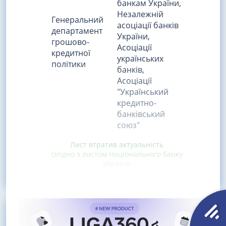
банкам України,
Незалежній
Генеральний
асоціації банків
департамент
України,
грошово-
Асоціації
кредитної
українських
політики
банків,
Асоціації
"Український
кредитно-
банківський
союз"
Лист втратив актуальність
(згідно з листом Національного банку
України
від 10 грудня 2019 року