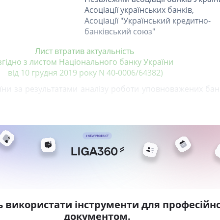
Асоціації українських банків,
Асоціації "Український кредитно-
банківський союз"
Лист втратив актуальність
згідно з листом Національного банку України
від 10 грудня 2019 року N 40-0006/64382)
ни за результатами аналізу роботи уповноважених банк
ь використати інструменти для професійно
документом.