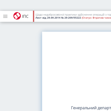
Щодо недобросовісної практики здійснення операцій з то
ІПС
Лист
від 29.09.2014
№ 29-209/55222
(Статус:
Втратив чинн
Генеральний депар