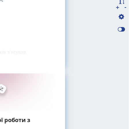
-
+
ів з'ясував,
ї роботи з