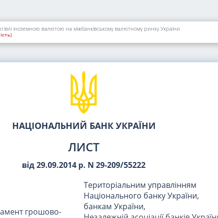
ргівлі іноземною валютою на міжбанківському валютному ринку України
ість)
НАЦІОНАЛЬНИЙ БАНК УКРАЇНИ
ЛИСТ
від 29.09.2014 р. N 29-209/55222
Територіальним управлінням
Національного банку України,
банкам України,
тамент грошово-
Незалежній асоціації банків Україн