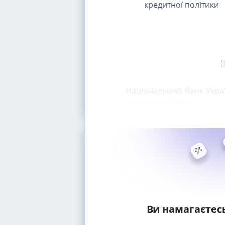
кредитної політики
(
Національний банк Украї
що частина банків
Ви намагаєтес