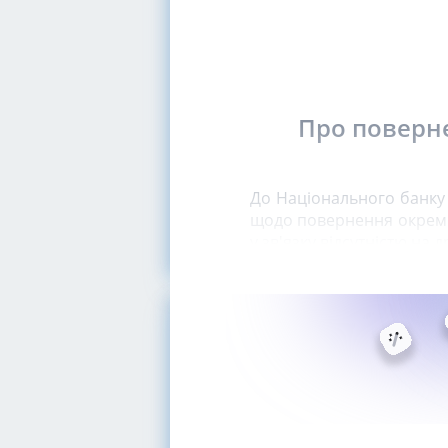
Про поверн
До Національного банку
щодо повернення окреми
у зв'язку відсутністю на 