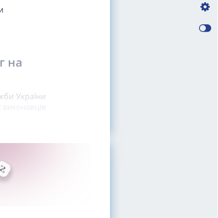
и
г на
жби України
 виконавців