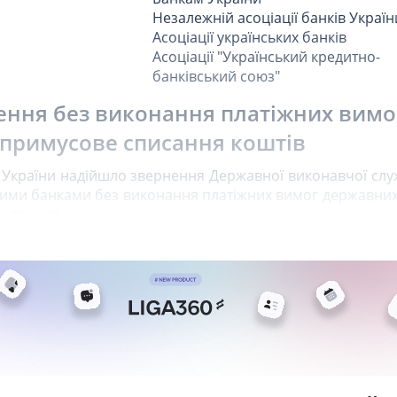
Незалежній асоціації банків Україн
Асоціації українських банків
Асоціації "Український кредитно-
банківський союз"
ення без виконання платіжних вимо
примусове списання коштів
 України надійшло звернення Державної виконавчої слу
ми банками без виконання платіжних вимог державних
другому та