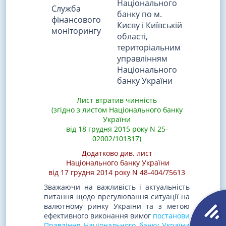
Національного
Служба
банку по м.
фінансового
Києву і Київській
моніторингу
області,
територіальним
управлінням
Національного
банку України
Лист втратив чинність
(згідно з листом Національного банку
України
від 18 грудня 2015 року N 25-
02002/101317)
Додатково див. лист
Національного банку України
від 17 грудня 2014 року N 48-404/75613
Зважаючи на важливість і актуальність
питання щодо врегулювання ситуації на
валютному ринку України та з метою
ефективного виконання вимог
постанови
Правління Національного банку України