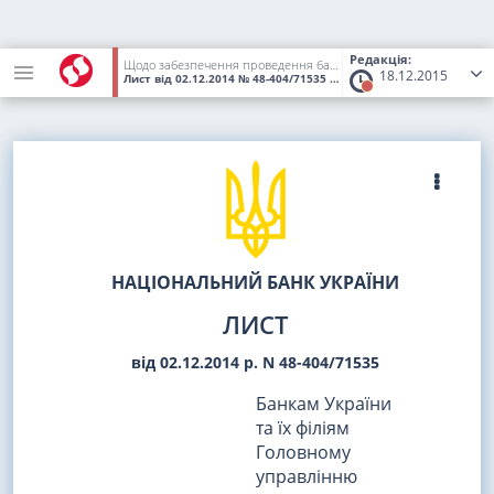
Редакція:
Щодо забезпечення проведення банком ефективного аналізу документів, які є підставою для купівлі іноземної валюти
18.12.2015
Лист
від 02.12.2014
№ 48-404/71535
(Статус:
Втратив чинність)
НАЦІОНАЛЬНИЙ БАНК УКРАЇНИ
ЛИСТ
від 02.12.2014 р. N 48-404/71535
Банкам України
та їх філіям
Головному
управлінню