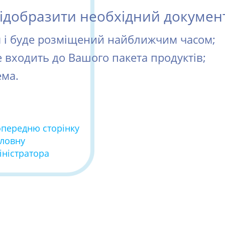
добразити необхідний документ 
ся і буде розміщений найближчим часом;
е входить до Вашого пакета продуктів;
ема.
опередню сторінку
оловну
іністратора