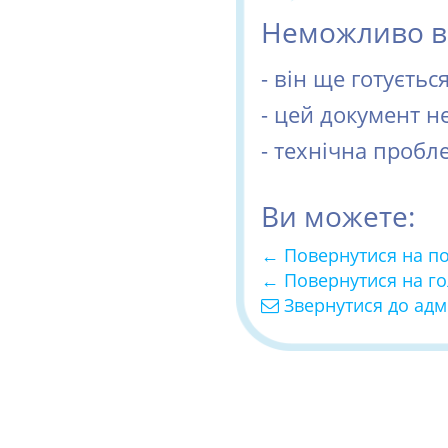
Неможливо ві
- він ще готуєть
- цей документ н
- технічна пробл
Ви можете:
← Повернутися на п
← Повернутися на г
Звернутися до адм