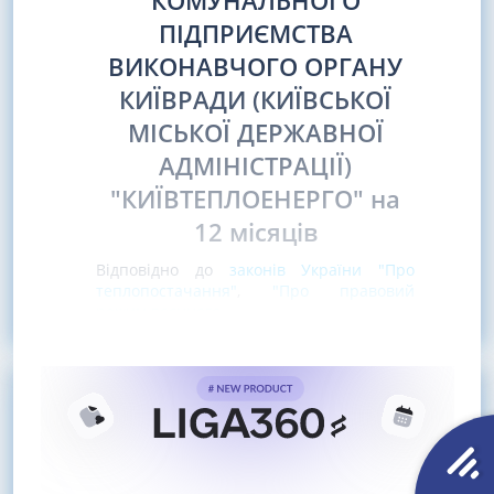
КОМУНАЛЬНОГО
ПІДПРИЄМСТВА
ВИКОНАВЧОГО ОРГАНУ
КИЇВРАДИ (КИЇВСЬКОЇ
МІСЬКОЇ ДЕРЖАВНОЇ
АДМІНІСТРАЦІЇ)
"КИЇВТЕПЛОЕНЕРГО" на
12 місяців
Відповідно до
законів України "Про
теплопостачання"
,
"Про правовий
режим воєнного