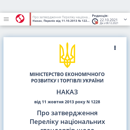
Редакція:
Про затвердження Переліку національних стандартів щодо визначення методів проведення випробування мийних засобів на відповідність вимогам Технічного регламенту мийних засобів
22.10.2021
Наказ, Перелік
від 11.10.2013
№ 1228
(Статус:
Втратив чинність
Діє з 08.12.2021
МІНІСТЕРСТВО ЕКОНОМІЧНОГО
РОЗВИТКУ І ТОРГІВЛІ УКРАЇНИ
НАКАЗ
від 11 жовтня 2013 року N 1228
Про затвердження
Переліку національних