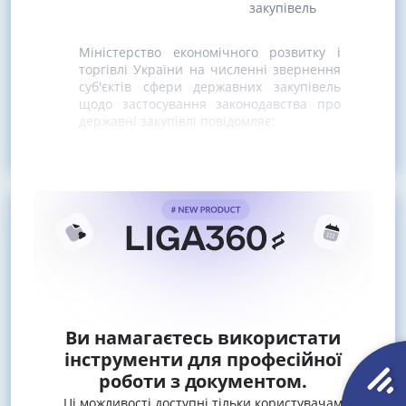
закупівель
Міністерство економічного розвитку і
торгівлі України на численні звернення
суб'єктів сфери державних закупівель
щодо застосування законодавства про
державні закупівлі повідомляє:
Закон України
Ви намагаєтесь використати
інструменти для професійної
роботи з документом.
Ці можливості доступні тільки користувачам