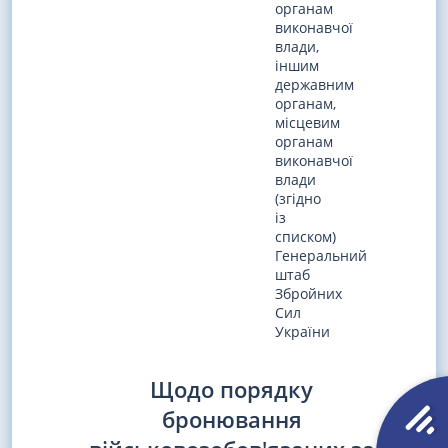
органам
виконавчої
влади,
іншим
державним
органам,
місцевим
органам
виконавчої
влади
(згідно
із
списком)
Генеральний
штаб
Збройних
Сил
України
Щодо порядку
бронювання