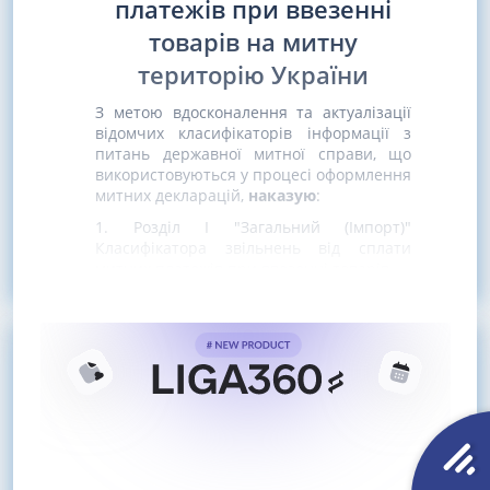
платежів при ввезенні
товарів на митну
територію України
З метою вдосконалення та актуалізації
відомчих класифікаторів інформації з
питань державної митної справи, що
використовуються у процесі оформлення
митних декларацій,
наказую
:
1. Розділ I "Загальний (Імпорт)"
Класифікатора звільнень від сплати
митних платежів при ввезенні товарів