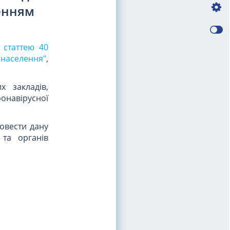
ренням
ь
статтею 40
 населення"
,
х закладів,
онавірусної
довести дану
 та органів