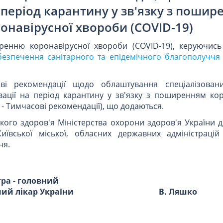
 період карантину у зв'язку з поши
онавірусної хвороби (COVID-19)
ренню коронавірусної хвороби (COVID-19), керуючис
безпечення санітарного та епідемічного благополуччя
ві рекомендації щодо облаштування спеціалізовани
ації на період карантину у зв'язку з поширенням кор
 - Тимчасові рекомендації), що додаються.
кого здоров'я Міністерства охорони здоров'я України 
иївської міської, обласних державних адміністрацій
ня.
тра - головний
ий лікар України
В. Ляшко