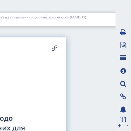
в'язку з поширенням коронавірусної хвороби (COVID-19)
щодо
-
+
них для