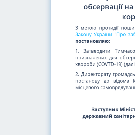
обсервації на
кор
З метою протидії поши
Закону України "Про за
постановляю
:
1. Затвердити Тимчасо
призначених для обсерв
хвороби (COVTD-19) (далі
2. Директорату громадсь
постанову до відома К
місцевого самоврядуван
Заступник Мініс
державний санітарн