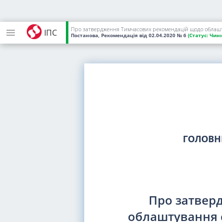
Про затвердження Тимчасових рекомендацій щодо облаштув
ІПС
Постанова, Рекомендація
від 02.04.2020
№ 6
(Статус:
Чинн
ГОЛОВН
Про затвер
облаштування с