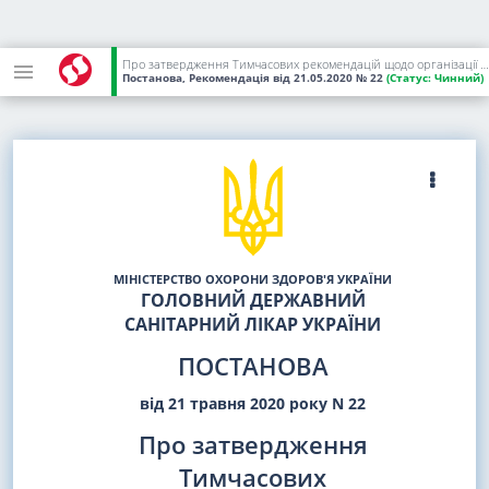
Про затвердження Тимчасових рекомендацій щодо організації протиепідемічних заходів в готелях на період карантину у зв'язку з поширенням коронавірусної хвороби (COVID-19)
Постанова, Рекомендація
від 21.05.2020
№ 22
(Статус:
Чинний)
МІНІСТЕРСТВО ОХОРОНИ ЗДОРОВ'Я УКРАЇНИ
ГОЛОВНИЙ ДЕРЖАВНИЙ
САНІТАРНИЙ ЛІКАР УКРАЇНИ
ПОСТАНОВА
від 21 травня 2020 року N 22
Про затвердження
Тимчасових