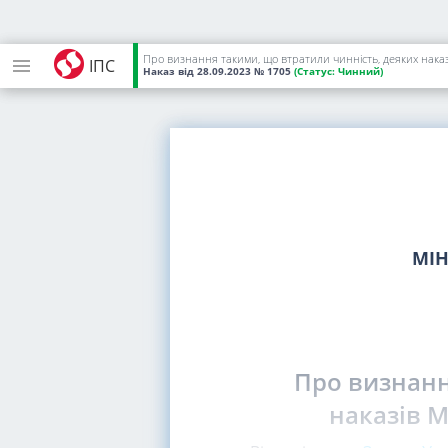
Про визнання такими, що втратили чинність, деяких наказ
ІПС
Наказ
від 28.09.2023
№ 1705
(Статус:
Чинний)
МІН
Про визнанн
наказів М