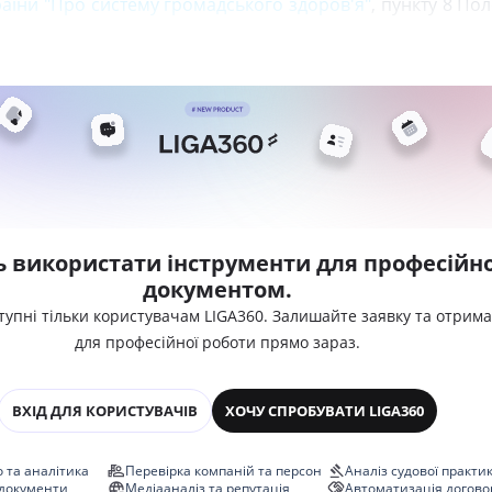
аїни "Про систему громадського здоров'я"
, пункту 8 П
ь використати інструменти для професійно
документом.
тупні тільки користувачам LIGA360. Залишайте заявку та отрим
для професійної роботи прямо зараз.
ВХІД ДЛЯ КОРИСТУВАЧІВ
ХОЧУ СПРОБУВАТИ LIGA360
 та аналітика
Перевірка компаній та персон
Аналіз судової практи
 документи
Медіааналіз та репутація
Автоматизація догово