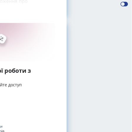
оложення про
ї роботи з
айте доступ
ки
рів