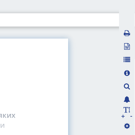
яких
-
+
ни