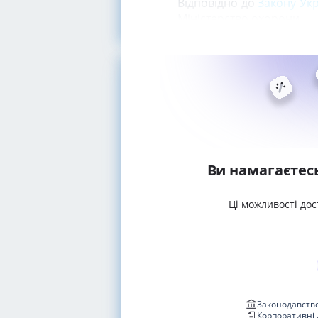
Відповідно до
Закону Укр
Міністерство охорони
Ви намагаєтес
Ці можливості дос
Законодавство
Корпоративні