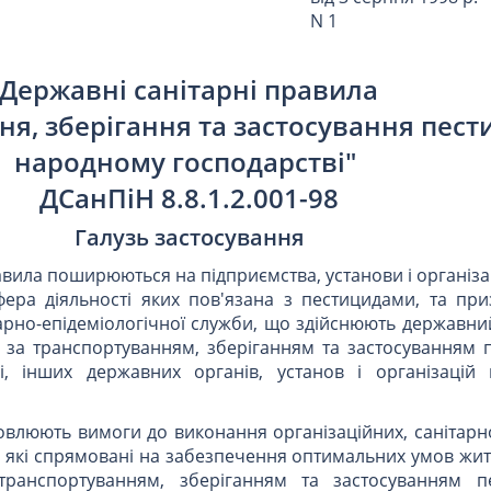
N 1
Державні санітарні правила
я, зберігання та застосування пест
народному господарстві"
ДCанПіН 8.8.1.2.001-98
Галузь застосування
авила поширюються на підприємства, установи і організац
фера діяльності яких пов'язана з пестицидами, та при
арно-епідеміологічної служби, що здійснюють державни
 за транспортуванням, зберіганням та застосуванням п
і, інших державних органів, установ і організацій
овлюють вимоги до виконання організаційних, санітарно
в, які спрямовані на забезпечення оптимальних умов жит
транспортуванням, зберіганням та застосуванням п