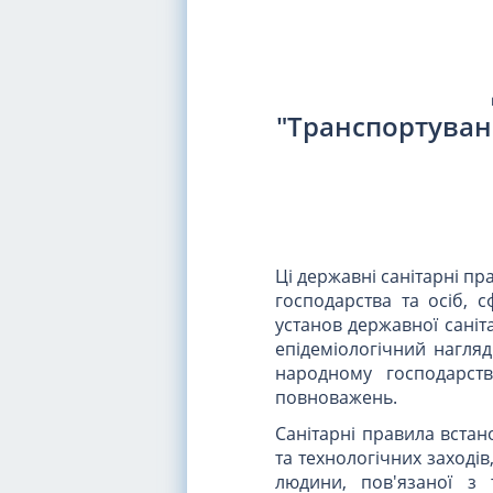
"Транспортуванн
Ці державні санітарні пр
господарства та осіб, с
установ державної саніт
епідеміологічний нагляд
народному господарств
повноважень.
Санітарні правила встан
та технологічних заході
людини, пов'язаної з 