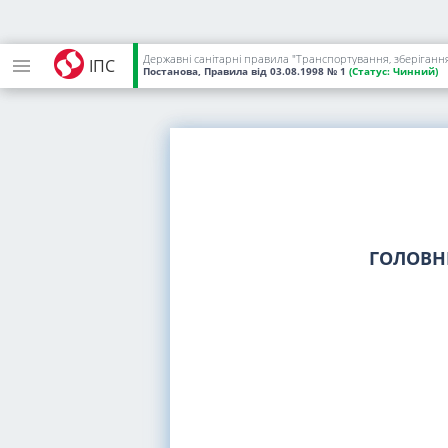
Державні санітарні правила "Транспортування, зберігання
ІПС
Постанова, Правила
від 03.08.1998
№ 1
(Статус:
Чинний)
ГОЛОВН