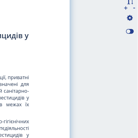
-
+
ицидів у
ії, приватні
значені для
й санітарно-
естицидів у
 в межах їх
-гігієнічних
тєдіяльності
естицидів у