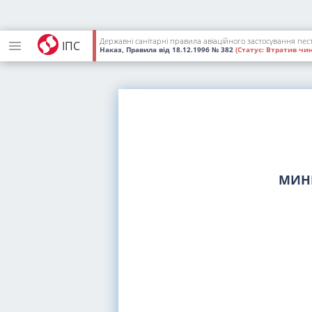
Державні санітарні правила авіаційного застосування пес
ІПС
Наказ, Правила
від 18.12.1996
№ 382
(Статус:
Втратив чин
МИН