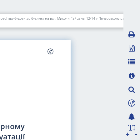
Про продаж земельної ділянки відкритому акціонерному товариству "УКРТУРІНВЕСТ" для будівництва, експлуатації та обслуговування офісно-житлової прибудови до будинку на вул. Миколи Гайцана, 12/14 у Печерському районі м. Києва
ерному
-
+
уатації