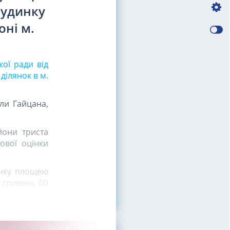
будинку
оні м.
кої ради від
ділянок в м.
оли Гайцана,
ьйони триста
ової оцінки
янку площею
м гривень 00