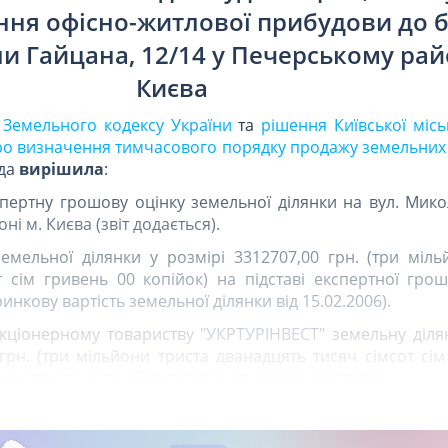
ння офісно-житлової прибудови до 
и Гайцана, 12/14 у Печерському рай
Києва
8 Земельного кодексу України
та
рішення Київської місь
Про визначення тимчасового порядку продажу земельних 
ада
вирішила
:
спертну грошову оцінку земельної ділянки на вул. Мик
і м. Києва (звіт додається).
земельної ділянки у розмірі 3312707,00 грн. (три міл
 сім гривень 00 копійок) на підставі експертної грош
инкову вартість земельної ділянки від 15.02.2006).
акціонерному товариству "УКРТУРІНВЕСТ" земельну діл
 грн. (три мільйони триста дванадцять тисяч сімсот сі
, експлуатації та обслуговування офісно-житлової