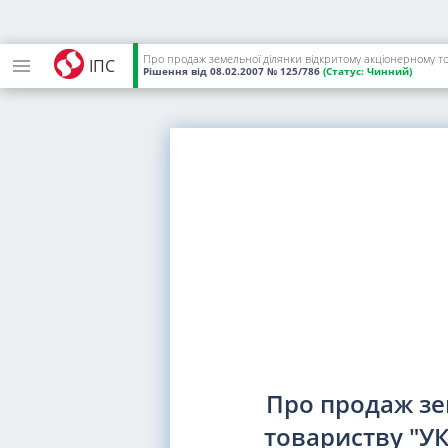
ІПС
Рішення
від 08.02.2007
№ 125/786
(Статус:
Чинний)
Про продаж зе
товариству "УК