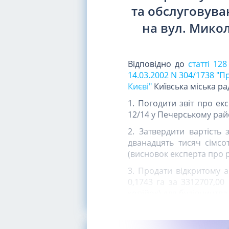
та обслуговува
на вул. Микол
Відповідно до
статті 12
14.03.2002 N 304/1738 "
Києві"
Київська міська р
1. Погодити звіт про ек
12/14 у Печерському район
2. Затвердити вартість 
дванадцять тисяч сімсот
(висновок експерта про р
3. Продати відкритому 
0,1743 га за 3312707,00
копійок) для будівництва