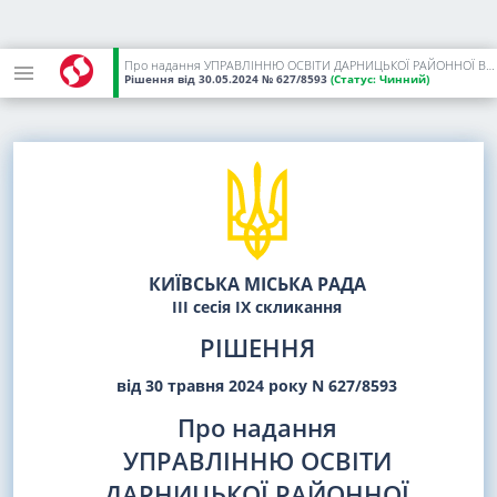
Про надання УПРАВЛІННЮ ОСВІТИ ДАРНИЦЬКОЇ РАЙОННОЇ В МІСТІ КИЄВІ ДЕРЖАВНОЇ АДМІНІСТРАЦІЇ земельної ділянки в постійне користування для експлуатації та обслуговування будівель і споруд навчального закладу на вул. Вакуленчука, 50-А у Дарницькому районі міста Києва
Рішення
від 30.05.2024
№ 627/8593
(Статус:
Чинний)
КИЇВСЬКА МІСЬКА РАДА
III сесія IX скликання
РІШЕННЯ
від 30 травня 2024 року N 627/8593
Про надання
УПРАВЛІННЮ ОСВІТИ
ДАРНИЦЬКОЇ РАЙОННОЇ