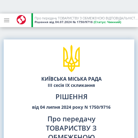
Про передачу ТОВАРИСТВУ З ОБМЕЖЕНОЮ ВІДПОВІДАЛЬНІСТЮ "Б.В.К." земельної ділянки в оренду для експлуатації та обслуговування будівель торгівлі на вул. Нововокзальній, 2 у Солом'янському районі міста Києва
Рішення
від 04.07.2024
№ 1750/9716
(Статус:
Чинний)
КИЇВСЬКА МІСЬКА РАДА
III сесія IX скликання
РІШЕННЯ
від 04 липня 2024 року N 1750/9716
Про передачу
ТОВАРИСТВУ З
ОБМЕЖЕНОЮ