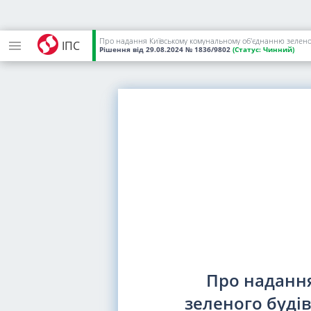
ІПС
Рішення
від 29.08.2024
№ 1836/9802
(Статус:
Чинний)
Про наданн
зеленого буді