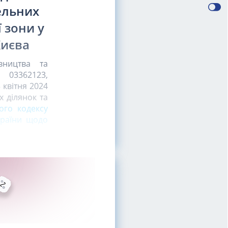
ельних
 зони у
Києва
вництва та
 03362123,
 квітня 2024
 ділянок та
ого кодексу
країни щодо