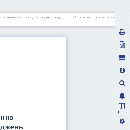
Про надання Київському комунальному об'єднанню зеленого будівництва та експлуатації зелених насаджень міста "Київзеленбуд" у постійне користування земельних ділянок для експлуатації та обслуговування зеленої зони у Фортечному тупику у Печерському районі міста Києва
-
+
анню
аджень