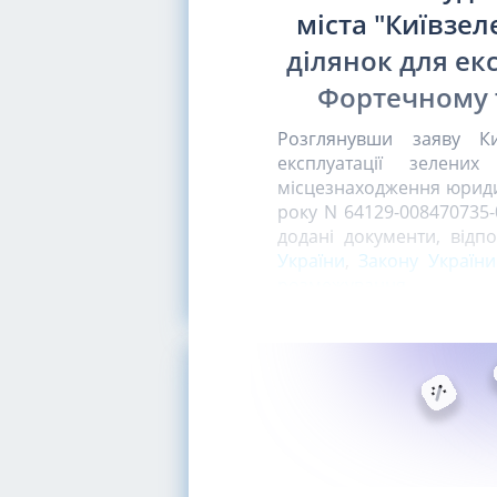
міста "Київзе
ділянок для ек
Фортечному т
Розглянувши заяву Ки
експлуатації зелени
місцезнаходження юридичн
року N 64129-008470735-
додані документи, відп
України
,
Закону України
розмежування