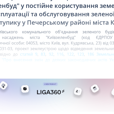
ленбуд" у постійне користування зем
сплуатації та обслуговування зеленої
упику у Печерському районі міста 
ївського комунального об'єднання зеленого буді
х насаджень міста "Київзеленбуд" (код ЄДРПОУ
ої особи: 04053, місто Київ, вул. Кудрявська, 23) від 03
031-03, проект землеустрою щодо відведення земельних
овідно до
статей 9
,
83
,
92
,
116
,
122
,
123
,
186 Земельн
 "Про внесення змін до деяких законодавчих актів У