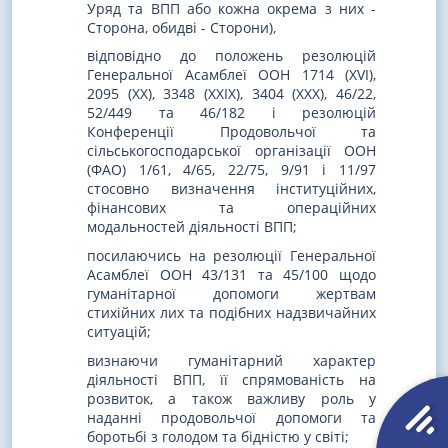
Уряд та ВПП або кожна окрема з них -
Сторона, обидві - Сторони),
відповідно до положень резолюцій
Генеральної Асамблеї ООН 1714 (XVI),
2095 (XX), 3348 (XXIX), 3404 (XXX), 46/22,
52/449 та 46/182 і резолюцій
Конференції Продовольчої та
сільськогосподарської організації ООН
(ФАО) 1/61, 4/65, 22/75, 9/91 і 11/97
стосовно визначення інституційних,
фінансових та операційних
модальностей діяльності ВПП;
посилаючись на резолюції Генеральної
Асамблеї ООН 43/131 та 45/100 щодо
гуманітарної допомоги жертвам
стихійних лих та подібних надзвичайних
ситуацій;
визнаючи гуманітарний характер
діяльності ВПП, її спрямованість на
розвиток, а також важливу роль у
наданні продовольчої допомоги та
боротьбі з голодом та бідністю у світі;