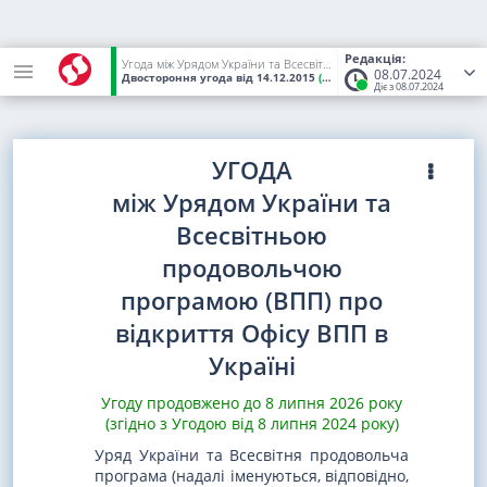
Редакція:
Угода між Урядом України та Всесвітньою продовольчою програмою (ВПП) про відкриття Офісу ВПП в Україні
08.07.2024
Двостороння угода
від 14.12.2015
(Статус:
Чинний)
Діє з 08.07.2024
УГОДА
між Урядом України та
Всесвітньою
продовольчою
програмою (ВПП) про
відкриття Офісу ВПП в
Україні
Угоду продовжено до 8 липня 2026 року
(згідно з Угодою від 8 липня 2024 року)
Уряд України та Всесвітня продовольча
програма (надалі іменуються, відповідно,