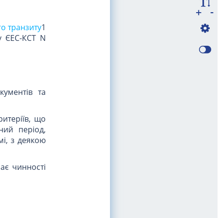
-
+
го транзиту
1
у ЄЕС-КСТ N
кументів та
итеріїв, що
ний період,
і, з деякою
ає чинності