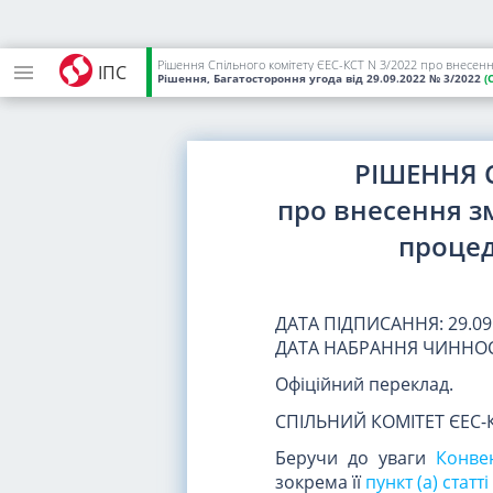
Рішення Спільного комітету ЄЕС-КСТ N 3/2022 про внесення
ІПС
Рішення, Багатостороння угода
від 29.09.2022
№ 3/2022
(
РІШЕННЯ С
про внесення зм
процед
ДАТА ПІДПИСАННЯ: 29.09
ДАТА НАБРАННЯ ЧИННОС
Офіційний переклад.
СПІЛЬНИЙ КОМІТЕТ ЄЕС-
Беручи до уваги
Конве
зокрема її
пункт (a) статті