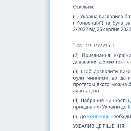
Оскільки:
(1) Україна висловила б
("Конвенція") та була 
2/2022 від 25 серпня 2022
____________
1
ОВ L 226, 13.08.87, с. 2.
(2) Приєднання України
додавання деяких техніч
(3) Щоб дозволити викор
були чинними до дати 
протягом якого можна б
адаптацією.
(4) Набрання чинності ц
приєднання України до
К
(5) До
Конвенції
необхідно
УХВАЛИВ ЦЕ РІШЕННЯ: