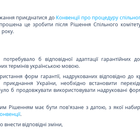
ажання приєднатися до
Конвенції про процедуру спільно
запрошена це зробити після Рішення Спільного комітет
 року.
 потребувало б відповідної адаптації гарантійних до
них термінів українською мовою.
истання форм гарантії, надрукованих відповідно до кр
приєднання України, необхідно встановити перехід
уло б продовжувати використовувати надруковані форм
им Рішенням має бути пов'язане з датою, з якої набир
онвенції
.
 внести відповідні зміни,