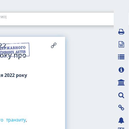
1983]
22
року про
ня 2022 року
го транзиту
,