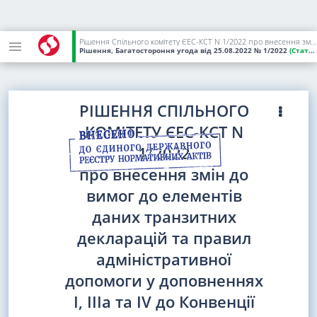
Рішення Спільного комітету ЄЕС-КСТ N 1/2022 про внесення змін до вимог до елементів даних транзитних декларацій та правил адміністративної допомоги у доповненнях I, IIIa та IV до Конвенції про процедуру спільного транзиту [2022/1669]
Рішення, Багатостороння угода
від 25.08.2022
№ 1/2022
(Статус:
РІШЕННЯ СПІЛЬНОГО
КОМІТЕТУ ЄЕС-КСТ N
1/2022
про внесення змін до
вимог до елементів
даних транзитних
декларацій та правил
адміністративної
допомоги у доповненнях
I, IIIa та IV до Конвенції