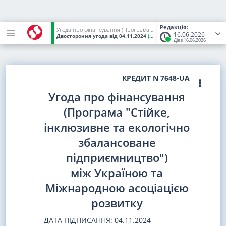
Редакція:
Угода про фінансування (Програма "Стійке, інклюзивне та екологічно збалансоване підприємництво") між Україною та Міжнародною асоціацією розвитку
16.06.2026
Двостороння угода
від 04.11.2024
(Статус:
Чинний)
Діє з 16.06.2026
КРЕДИТ N 7648-UA
Угода про фінансування
(Програма "Стійке,
інклюзивне та екологічно
збалансоване
підприємництво")
між Україною та
Міжнародною асоціацією
розвитку
ДАТА ПІДПИСАННЯ: 04.11.2024