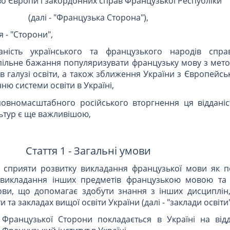
во Європи і закордонних справ Французької Республіки
(далі - "Французька Сторона"),
 - "Сторони",
ність українського та французького народів спра
спільне бажання популяризувати французьку мову з мет
 в галузі освіти, а також зближення України з Європей
ю системи освіти в Україні,
овномасштабного російського вторгнення ця відданіс
льтур є ще важливішою,
Стаття 1 - Загальні умови
 сприяти розвитку викладання французької мови як п
, викладання інших предметів французькою мовою та
ви, що допомагає здобути знання з інших дисциплін,
и та закладах вищої освіти України (далі - "заклади освіти"
Французької Сторони покладається в Україні на відд