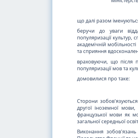
Міністерст
що далі разом іменуються
беручи до уваги відда
популяризації культур, 
академічній мобільності
та сприяння вдосконаленн
враховуючи, що після п
популяризації мов та ку
домовилися про таке:
Сторони зобов'язуються
другої іноземної мови
французької мови як мо
загальної середньої освіт
Виконання зобов'язань 