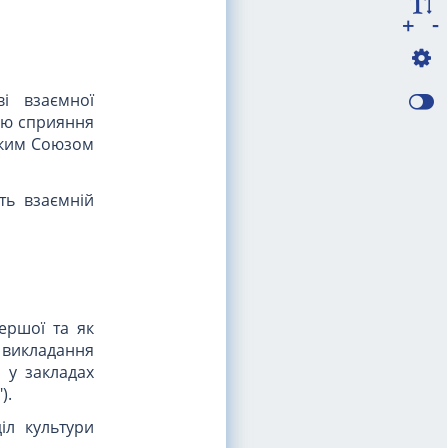
-
+
ві взаємної
ою сприяння
ським Союзом
ть взаємній
ершої та як
 викладання
 у закладах
).
іл культури