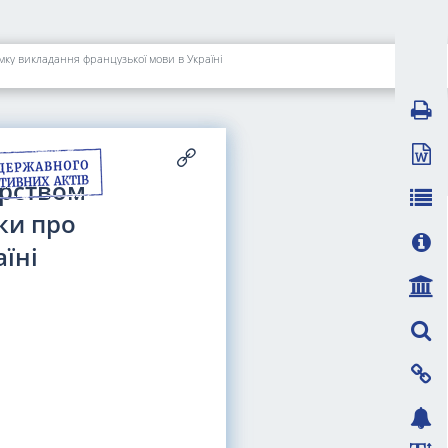
имку викладання французької мови в Україні
ерством
ки про
їні