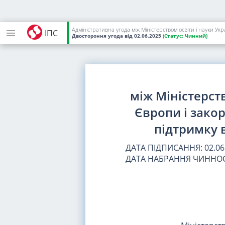
Адміністративна угода між Міністерством освіти і науки У
ІПС
Двостороння угода
від 02.06.2025
(Статус:
Чинний)
між Міністерст
Європи і зако
підтримку 
ДАТА ПІДПИСАННЯ: 02.06
ДАТА НАБРАННЯ ЧИННОС