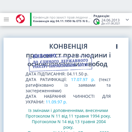
Редакція:
Конвенція про захист прав людини і основоположних свобод
24.06.2013
Конвенція
від 04.11.1950
№ ETS N 005
(Статус:
Чинний)
Діє з 01.08.2021
КОНВЕНЦІЯ
про захист прав людини і
основоположних свобод
ДАТА ПІДПИСАННЯ: 04.11.50 р.
ДАТА РАТИФІКАЦІЇ:
17.07.97 р.
(текст
ратифіковано із заявами та
застереженнями)
ДАТА НАБРАННЯ ЧИННОСТІ ДЛЯ
УКРАЇНИ:
11.09.97 р.
Із змінами і доповненнями, внесеними
Протоколом N 11 від 11 травня 1994 року
,
Протоколом N 14 від 13 травня 2004
року,