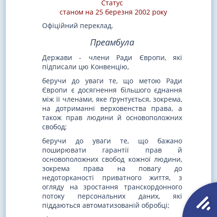
Статус
станом на 25 березня 2002 року
Офіційний переклад.
Преамбула
Держави - члени Ради Європи, які
підписали цю Конвенцію,
беручи до уваги те, що метою Ради
Європи є досягнення більшого єднання
між її членами, яке ґрунтується, зокрема,
на дотриманні верховенства права, а
також прав людини й основоположних
свобод;
беручи до уваги те, що бажано
поширювати гарантії прав й
основоположних свобод кожної людини,
зокрема права на повагу до
недоторканості приватного життя, з
огляду на зростання транскордонного
потоку персональних даних, які
піддаються автоматизованій обробці;