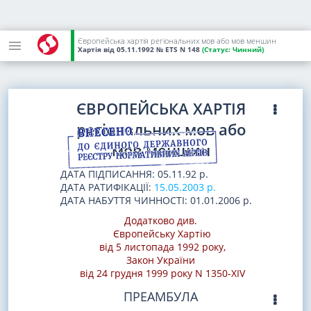
Європейська хартія регіональних мов або мов меншин
Хартія
від 05.11.1992
№ ETS N 148
(Статус:
Чинний)
ЄВРОПЕЙСЬКА ХАРТІЯ
регіональних мов або
мов меншин
ДАТА ПІДПИСАННЯ: 05.11.92 р.
ДАТА РАТИФІКАЦІЇ:
15.05.2003 р.
ДАТА НАБУТТЯ ЧИННОСТІ: 01.01.2006 р.
Додатково див.
Європейську Хартію
від 5 листопада 1992 року
,
Закон України
від 24 грудня 1999 року N 1350-XIV
ПРЕАМБУЛА