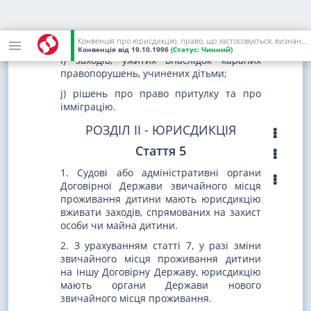
g) соціального забезпечення;
h) державних заходів загального
характеру з питань освіти чи здоров'я;
Конвенція про юрисдикцію, право, що застосовується, визнання, виконання та співробітництво щодо батьківської відповідальності та заходів захисту дітей
Конвенція
від 19.10.1996
(Статус:
Чинний)
i) заходів, ужитих внаслідок караних
правопорушень, учинених дітьми;
j) рішень про право притулку та про
імміграцію.
РОЗДІЛ II - ЮРИСДИКЦІЯ
Стаття 5
1. Судові або адміністративні органи
Договірної Держави звичайного місця
проживання дитини мають юрисдикцію
вживати заходів, спрямованих на захист
особи чи майна дитини.
2. З урахуванням статті 7, у разі зміни
звичайного місця проживання дитини
на іншу Договірну Державу, юрисдикцію
мають органи Держави нового
звичайного місця проживання.