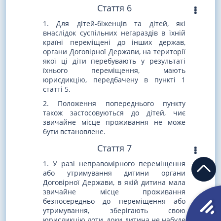
Стаття 6
1. Для дітей-біженців та дітей, які
внаслідок суспільних негараздів в їхній
країні переміщені до інших держав,
органи Договірної Держави, на території
якої ці діти перебувають у результаті
їхнього переміщення, мають
юрисдикцію, передбачену в пункті 1
статті 5.
2. Положення попереднього пункту
також застосовуються до дітей, чиє
звичайне місце проживання не може
бути встановлене.
Стаття 7
1. У разі неправомірного переміщення
або утримування дитини органи
Договірної Держави, в якій дитина мала
звичайне місце проживання
безпосередньо до переміщення або
утримування, зберігають свою
юрисдикцію доти, доки дитина не набуде